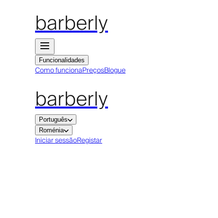
barberly
Funcionalidades
Como funciona
Preços
Blogue
barberly
Português
Roménia
Iniciar sessão
Registar