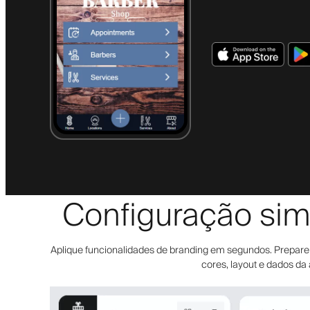
Configuração sim
Aplique funcionalidades de branding em segundos. Prepare a 
cores, layout e dados da