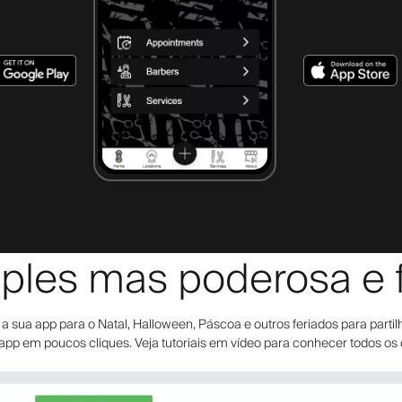
ples mas poderosa e fl
sua app para o Natal, Halloween, Páscoa e outros feriados para partilha
 app em poucos cliques. Veja tutoriais em vídeo para conhecer todos os