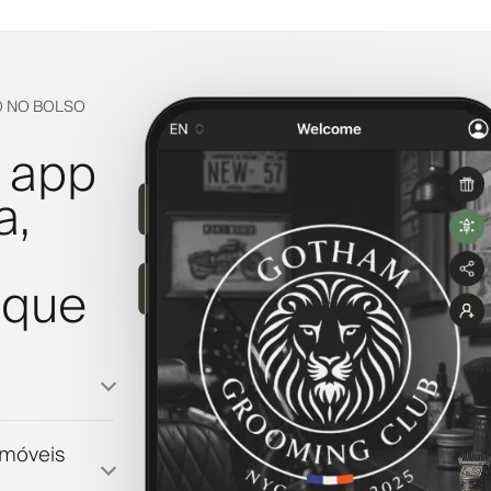
O NO BOLSO
 app
a,
oque
emóveis