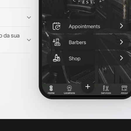
lização
lo da sua