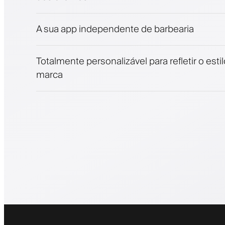
Fidelize clientes com um programa de fide
Notificações push, SMS e e-mail
A sua app independente de barbearia
Totalmente personalizável para refletir o esti
marca