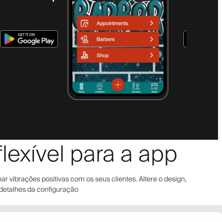
exível para a app
r vibrações positivas com os seus clientes. Altere o design,
 detalhes da configuração