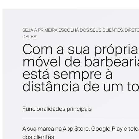
SEJA A PRIMEIRA ESCOLHA DOS SEUS CLIENTES, DIRET
DELES
Com a sua própria
móvel de barbeari
está sempre à
distância de um t
Funcionalidades principais
Marcações e lista de espera
A sua marca na App Store, Google Play e tel
Pagamentos, caução
dos clientes
Venda produtos de beleza