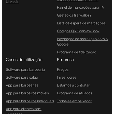
Linkedin
Painel de marcações para TV
Gestão da fila walk-in
Lista de espera de marcações
Códigos QR Scan-to-Book
Integração de marcação com o
Google
Programa de fidelização
Casos de utilização
Empresa
Software para barbearia
Preços
Software para salão
Investidores
App para barbearias
Estamos a contratar
App para barbeiros móveis
Programa de afiliados
App para barbeiros individuais
Torne-se embaixador
App para clientes sem