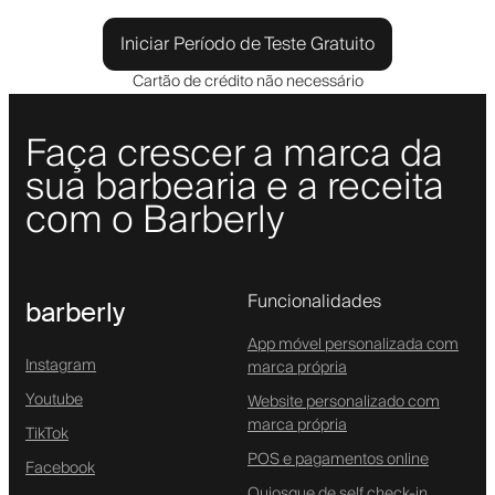
Iniciar Período de Teste Gratuito
Cartão de crédito não necessário
Faça crescer a marca da
sua barbearia e a receita
com o Barberly
Funcionalidades
barberly
App móvel personalizada com
Instagram
marca própria
Youtube
Website personalizado com
marca própria
TikTok
POS e pagamentos online
Facebook
Quiosque de self check-in