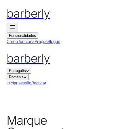
barberly
Funcionalidades
Como funciona
Preços
Blogue
barberly
Português
Roménia
Iniciar sessão
Registar
Marque