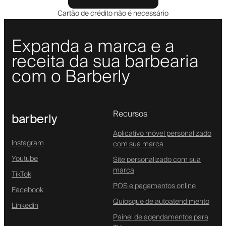
Cartão de crédito não é necessário
Expanda a marca e a
receita da sua barbearia
com o Barberly
Recursos
barberly
Aplicativo móvel personalizado
Instagram
com sua marca
Youtube
Site personalizado com sua
marca
TikTok
POS e pagamentos online
Facebook
Quiosque de autoatendimento
Linkedin
Painel de agendamentos para