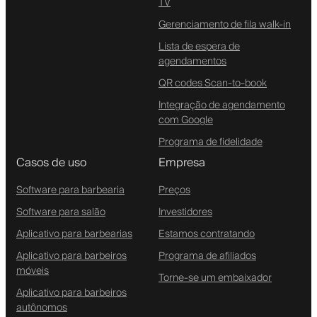
TV
Gerenciamento de fila walk-in
Lista de espera de
agendamentos
QR codes Scan-to-book
Integração de agendamento
com Google
Programa de fidelidade
Casos de uso
Empresa
Software para barbearia
Preços
Software para salão
Investidores
Aplicativo para barbearias
Estamos contratando
Aplicativo para barbeiros
Programa de afiliados
móveis
Torne-se um embaixador
Aplicativo para barbeiros
autônomos