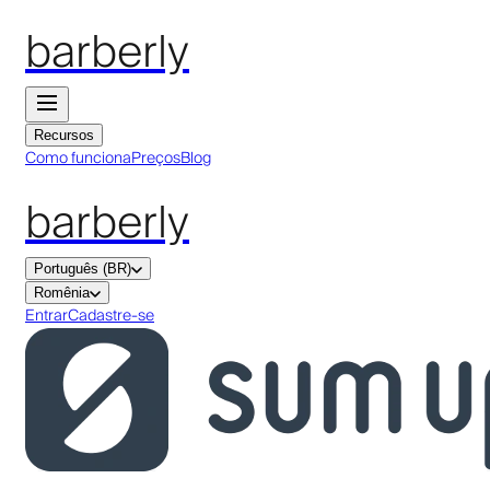
barberly
Recursos
Como funciona
Preços
Blog
barberly
Português (BR)
Romênia
Entrar
Cadastre-se