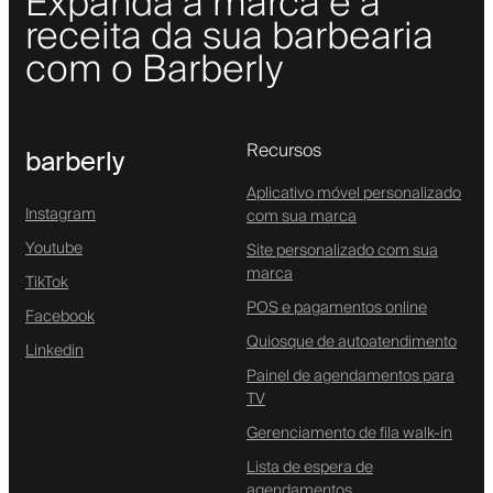
Expanda a marca e a
receita da sua barbearia
com o Barberly
Recursos
barberly
Aplicativo móvel personalizado
Instagram
com sua marca
Youtube
Site personalizado com sua
marca
TikTok
POS e pagamentos online
Facebook
Quiosque de autoatendimento
Linkedin
Painel de agendamentos para
TV
Gerenciamento de fila walk-in
Lista de espera de
agendamentos