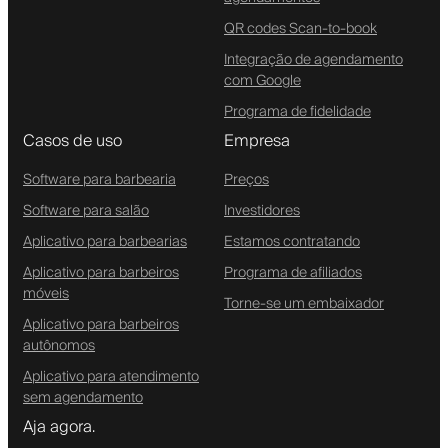
QR codes Scan-to-book
Integração de agendamento
com Google
Programa de fidelidade
Casos de uso
Empresa
Software para barbearia
Preços
Software para salão
Investidores
Aplicativo para barbearias
Estamos contratando
Aplicativo para barbeiros
Programa de afiliados
móveis
Torne-se um embaixador
Aplicativo para barbeiros
autônomos
Aplicativo para atendimento
sem agendamento
Aja agora.