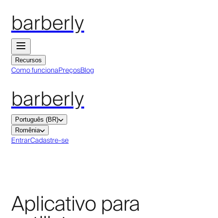
barberly
Recursos
Como funciona
Preços
Blog
barberly
Português (BR)
Romênia
Entrar
Cadastre-se
Aplicativo para