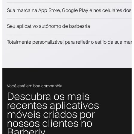
Agendamentos e lista de espera
Sua marca na App Store, Google Play e nos celulares dos c
Pagamentos, depósito caução
Venda produtos de beleza
Seu aplicativo autônomo de barbearia
Envolva clientes com um programa de fidelidade
Notificações push, SMS e email
Totalmente personalizável para refletir o estilo da sua mar
Você está em boa companhia
Descubra os mais
recentes aplicativos
móveis criados por
nossos clientes no
Barberly