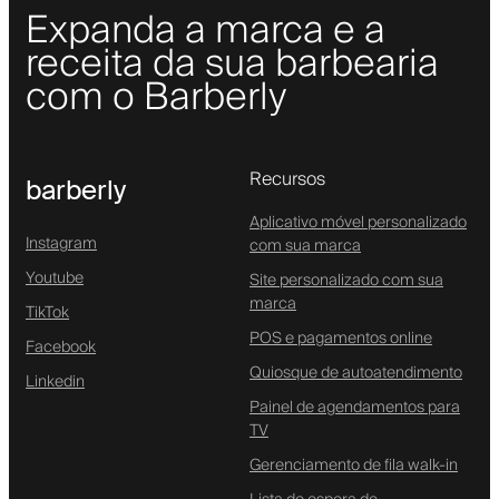
Expanda a marca e a
receita da sua barbearia
com o Barberly
Recursos
barberly
Aplicativo móvel personalizado
Instagram
com sua marca
Youtube
Site personalizado com sua
marca
TikTok
POS e pagamentos online
Facebook
Quiosque de autoatendimento
Linkedin
Painel de agendamentos para
TV
Gerenciamento de fila walk-in