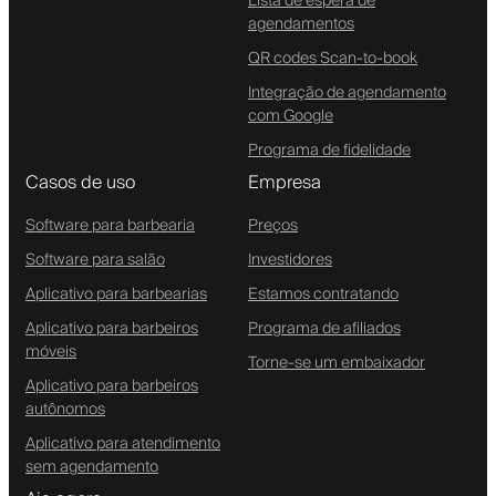
Lista de espera de
agendamentos
QR codes Scan-to-book
Integração de agendamento
com Google
Programa de fidelidade
Casos de uso
Empresa
Software para barbearia
Preços
Software para salão
Investidores
Aplicativo para barbearias
Estamos contratando
Aplicativo para barbeiros
Programa de afiliados
móveis
Torne-se um embaixador
Aplicativo para barbeiros
autônomos
Aplicativo para atendimento
sem agendamento