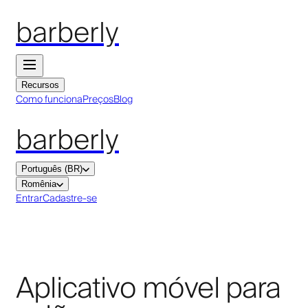
barberly
Recursos
Como funciona
Preços
Blog
barberly
Português (BR)
Romênia
Entrar
Cadastre-se
Aplicativo móvel para