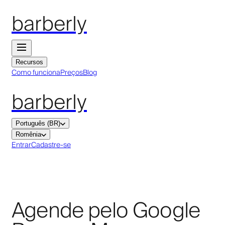
barberly
Recursos
Como funciona
Preços
Blog
barberly
Português (BR)
Romênia
Entrar
Cadastre-se
Agende pelo Google