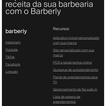
receita da sua barbearia
com o Barberly
Recursos
barberly
Aplicativo móvel personalizado
Instagram
com sua marca
Youtube
Site personalizado com sua
marca
TikTok
POS e pagamentos online
Facebook
Quiosque de autoatendimento
Linkedin
Painel de agendamentos para
TV
Gerenciamento de fila walk-in
Lista de espera de
agendamentos