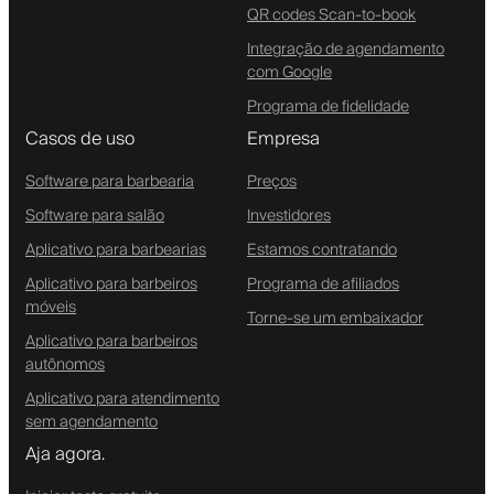
QR codes Scan-to-book
Integração de agendamento
com Google
Programa de fidelidade
Casos de uso
Empresa
Software para barbearia
Preços
Software para salão
Investidores
Aplicativo para barbearias
Estamos contratando
Aplicativo para barbeiros
Programa de afiliados
móveis
Torne-se um embaixador
Aplicativo para barbeiros
autônomos
Aplicativo para atendimento
sem agendamento
Aja agora.