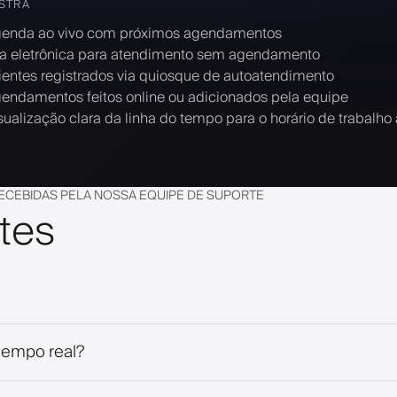
STRA
enda ao vivo com próximos agendamentos
la eletrônica para atendimento sem agendamento
ientes registrados via quiosque de autoatendimento
endamentos feitos online ou adicionados pela equipe
sualização clara da linha do tempo para o horário de trabalho 
ECEBIDAS PELA NOSSA EQUIPE DE SUPORTE
tes
tempo real?