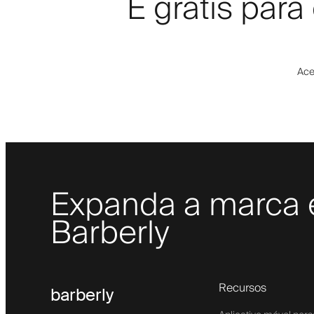
É grátis par
Ace
Expanda a marca e
Barberly
Recursos
barberly