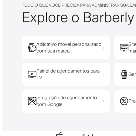
TUDO O QUE VOCÊ PRECISA PARA ADMINISTRAR SUA BA
Explore o Barberly
Aplicativo móvel personalizado
Sit
›
com sua marca
ma
Painel de agendamentos para
Ger
›
TV
Integração de agendamento
Pro
›
com Google