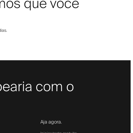
amos que você
ias.
bearia com o
Aja agora.