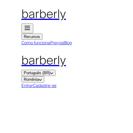
barberly
Recursos
Como funciona
Preços
Blog
barberly
Português (BR)
Romênia
Entrar
Cadastre-se