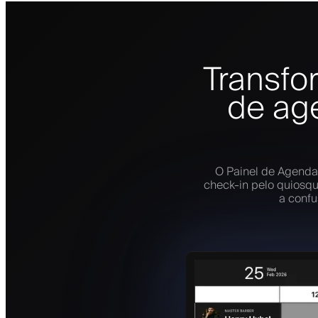
Transfo
de ag
O Painel de Agenda
check-in pelo quiosqu
a confu