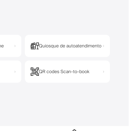
ne
Quiosque de autoatendimento
›
›
QR codes Scan-to-book
›
›