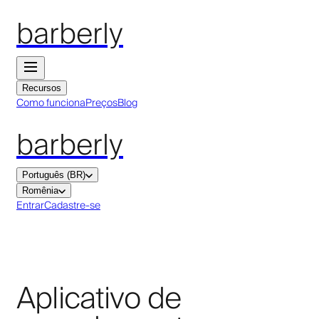
barberly
Recursos
Como funciona
Preços
Blog
barberly
Português (BR)
Romênia
Entrar
Cadastre-se
Aplicativo de