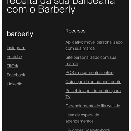
receita da sua barbearia
com o Barberly
Recursos
barberly
Aplicativo móvel personalizado
Instagram
com sua marca
Youtube
Site personalizado com sua
marca
TikTok
POS e pagamentos online
Facebook
Quiosque de autoatendimento
Linkedin
Painel de agendamentos para
TV
Gerenciamento de fila walk-in
Lista de espera de
agendamentos
QR codes Scan-to-book