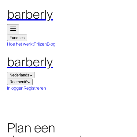
barberly
Functies
Hoe het werkt
Prijzen
Blog
barberly
Nederlands
Roemenië
Inloggen
Registreren
Plan een