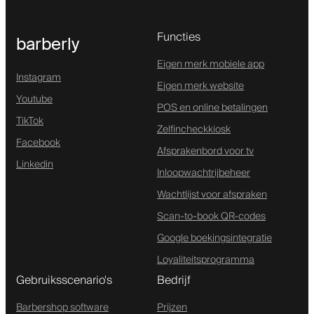
Functies
barberly
Eigen merk mobiele app
Instagram
Eigen merk website
Youtube
POS en online betalingen
TikTok
Zelfincheckkiosk
Facebook
Afsprakenbord voor tv
Linkedin
Inloopwachtrijbeheer
Wachtlijst voor afspraken
Scan-to-book QR-codes
Google boekingsintegratie
Loyaliteitsprogramma
Gebruiksscenario's
Bedrijf
Barbershop software
Prijzen