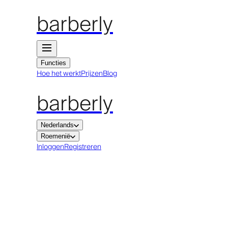
barberly
Functies
Hoe het werkt
Prijzen
Blog
barberly
Nederlands
Roemenië
Inloggen
Registreren