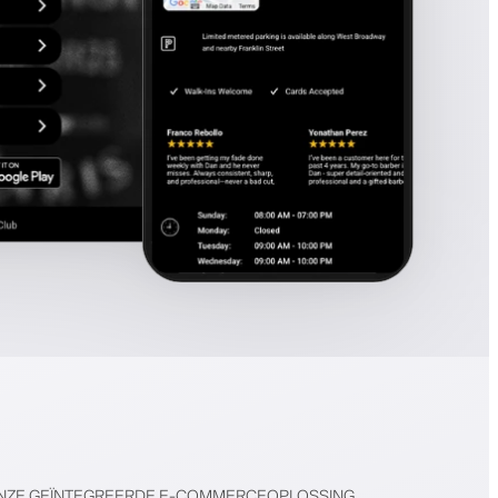
NZE GEÏNTEGREERDE E-COMMERCEOPLOSSING