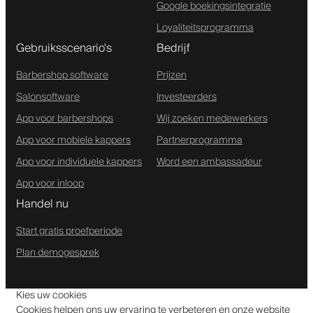
Google boekingsintegratie
Loyaliteitsprogramma
Gebruiksscenario's
Bedrijf
Barbershop software
Prijzen
Salonsoftware
Investeerders
App voor barbershops
Wij zoeken medewerkers
App voor mobiele kappers
Partnerprogramma
App voor individuele kappers
Word een ambassadeur
App voor inloop
Handel nu
Start gratis proefperiode
Plan demogesprek
Kies uw cookies
Cookies helpen ons uw ervaring te verbeteren en onze website