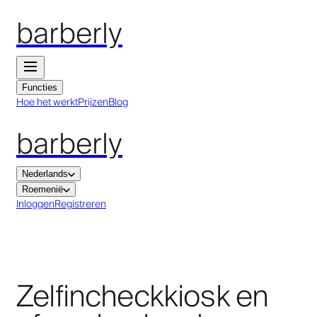
barberly
Functies
Hoe het werkt
Prijzen
Blog
barberly
Nederlands
Roemenië
Inloggen
Registreren
Zelfincheckkiosk en