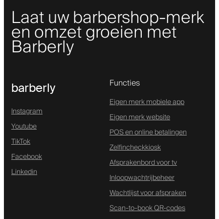
Laat uw barbershop-merk
en omzet groeien met
Barberly
Functies
barberly
Eigen merk mobiele app
Instagram
Eigen merk website
Youtube
POS en online betalingen
TikTok
Zelfincheckkiosk
Facebook
Afsprakenbord voor tv
Linkedin
Inloopwachtrijbeheer
Wachtlijst voor afspraken
Scan-to-book QR-codes