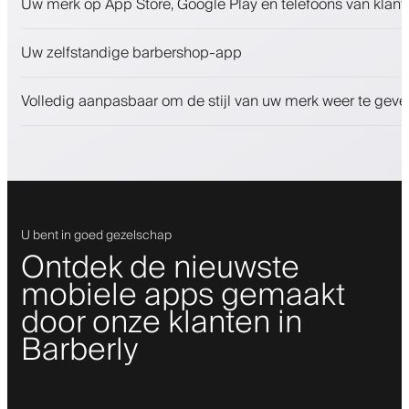
Uw merk op App Store, Google Play en telefoons van klant
Betalingen, waarborgsom
Verkoop schoonheidsproducten
Uw zelfstandige barbershop-app
Betrek klanten met een loyaliteitsprogramma
Push-, SMS- en e-mailmeldingen
Volledig aanpasbaar om de stijl van uw merk weer te geve
U bent in goed gezelschap
Ontdek de nieuwste
mobiele apps gemaakt
door onze klanten in
Barberly