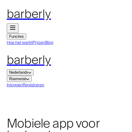
barberly
Functies
Hoe het werkt
Prijzen
Blog
barberly
Nederlands
Roemenië
Inloggen
Registreren
Mobiele app voor