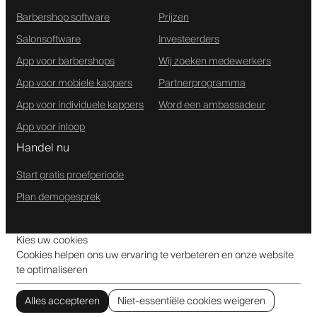
Barbershop software
Prijzen
Salonsoftware
Investeerders
App voor barbershops
Wij zoeken medewerkers
App voor mobiele kappers
Partnerprogramma
App voor individuele kappers
Word een ambassadeur
App voor inloop
Handel nu
Start gratis proefperiode
Plan demogesprek
Kies uw cookies
Cookies helpen ons uw ervaring te verbeteren en onze website
te optimaliseren
Alles accepteren
Niet-essentiële cookies weigeren