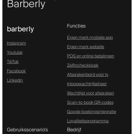
Barberly
Functies
barberly
Eigen merk mobiele app
Instagram
Eigen merk website
Youtube
POS en online betalingen
TikTok
Zelfincheckkiosk
Facebook
Afsprakenbord voor tv
Linkedin
Inloopwachtrijbeheer
Wachtlijst voor afspraken
Scan-to-book QR-codes
Google boekingsintegratie
Loyaliteitsprogramma
Gebruiksscenario's
Bedrijf