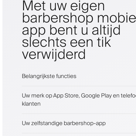
Met uw eigen
barbershop mobie
app bent u altijd
slechts een tik
verwijderd
Belangrijkste functies
Afspraken en wachtlijst
Uw merk op App Store, Google Play en telef
Betalingen, waarborgsom
klanten
Verkoop schoonheidsproducten
Betrek klanten met een loyaliteitsprogram
Push-, SMS- en e-mailmeldingen
Uw zelfstandige barbershop-app