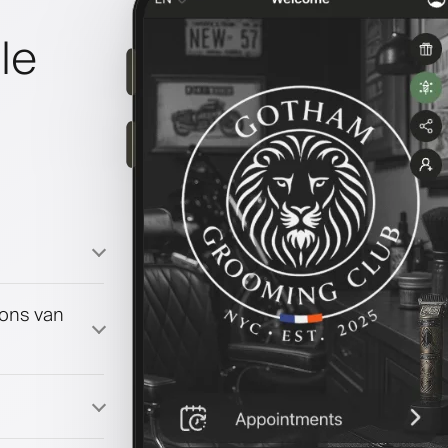
le
oons van
ma