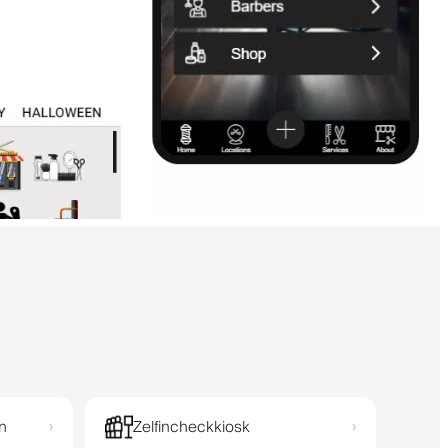
n
Zelfincheckkiosk
›
›