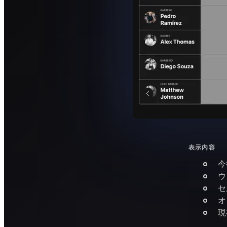
表示内容
今
ウ
セ
オ
現