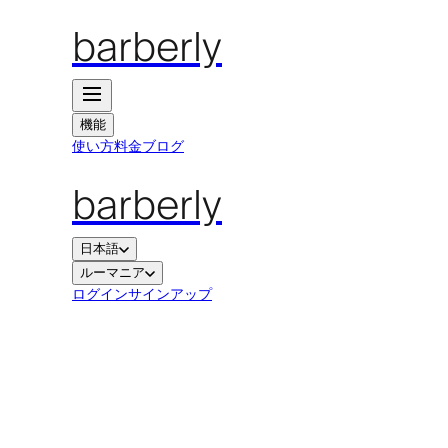
barberly
機能
使い方
料金
ブログ
barberly
日本語
ルーマニア
ログイン
サインアップ