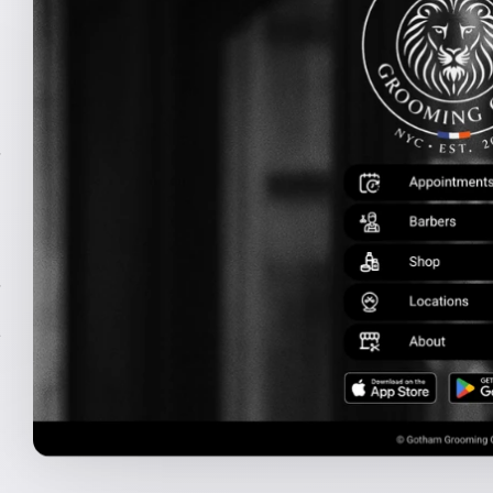
を
を
オ