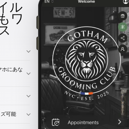
イル
もワ
ス
のスマホにあな
引きつける
イズ可能