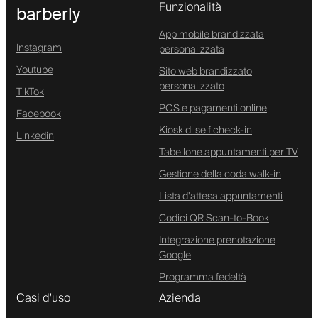
Funzionalità
barberly
App mobile brandizzata
Instagram
personalizzata
Youtube
Sito web brandizzato
personalizzato
TikTok
POS e pagamenti online
Facebook
Kiosk di self check-in
Linkedin
Tabellone appuntamenti per TV
Gestione della coda walk-in
Lista d'attesa appuntamenti
Codici QR Scan-to-Book
Integrazione prenotazione
Google
Programma fedeltà
Casi d'uso
Azienda