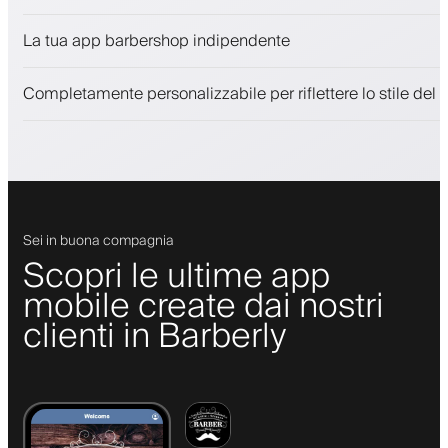
Vendi prodotti di bellezza
La tua app barbershop indipendente
Coinvolgi i clienti con un programma fedeltà
Notifiche push, SMS ed email
Completamente personalizzabile per riflettere lo stile del 
Sei in buona compagnia
Scopri le ultime app
mobile create dai nostri
clienti in Barberly