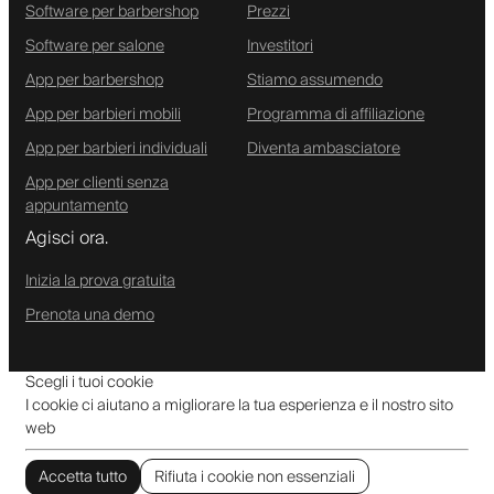
Software per barbershop
Prezzi
Software per salone
Investitori
App per barbershop
Stiamo assumendo
App per barbieri mobili
Programma di affiliazione
App per barbieri individuali
Diventa ambasciatore
App per clienti senza
appuntamento
Agisci ora.
Inizia la prova gratuita
Prenota una demo
Scegli i tuoi cookie
I cookie ci aiutano a migliorare la tua esperienza e il nostro sito
web
Accetta tutto
Rifiuta i cookie non essenziali