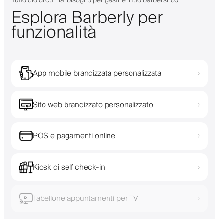
Tutto ciò di cui hai bisogno per gestire il tuo barbershop
Esplora Barberly per
funzionalità
App mobile brandizzata personalizzata
›
Sito web brandizzato personalizzato
›
POS e pagamenti online
›
Kiosk di self check-in
›
Tabellone appuntamenti per TV
›