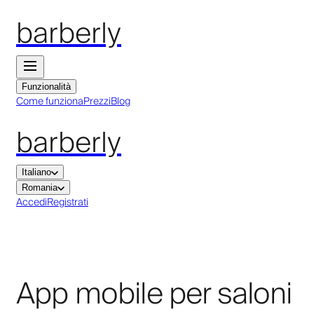
barberly
Funzionalità
Come funziona
Prezzi
Blog
barberly
Italiano
Romania
Accedi
Registrati
App mobile per saloni