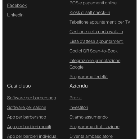
POS e pagamenti online
Facebook
Kiosk di self check-in
Linkedin
Tabellone appuntamenti per TV
Gestione della coda walk-in
Lista d'attesa appuntamenti
Codici QR Scan-to-Book
Integrazione prenotazione
Google
Programma fedeltà
Casi d'uso
Azienda
Software per barbershop
Prezzi
Software per salone
Investitori
App per barbershop
Stiamo assumendo
App per barbieri mobili
Programma di affiliazione
App per barbieri individuali
Diventa ambasciatore