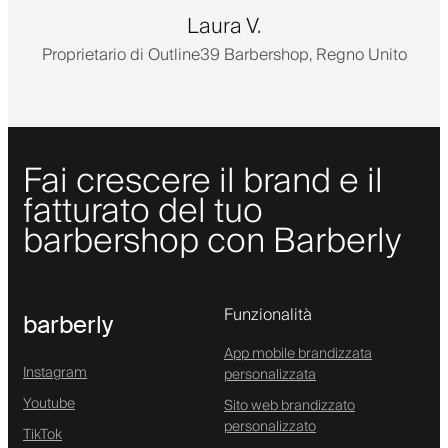
Laura V.
Proprietario di Outline39 Barbershop, Regno Unito
Fai crescere il brand e il
fatturato del tuo
barbershop con Barberly
Funzionalità
barberly
App mobile brandizzata
Instagram
personalizzata
Youtube
Sito web brandizzato
personalizzato
TikTok