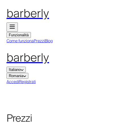
barberly
Funzionalità
Come funziona
Prezzi
Blog
barberly
Italiano
Romania
Accedi
Registrati
Prezzi