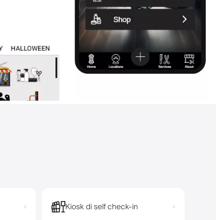
Kiosk di self check-in
›
›