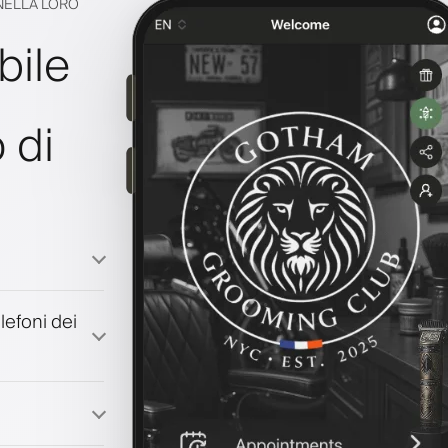
 NELLA LORO
bile
 di
lefoni dei
à