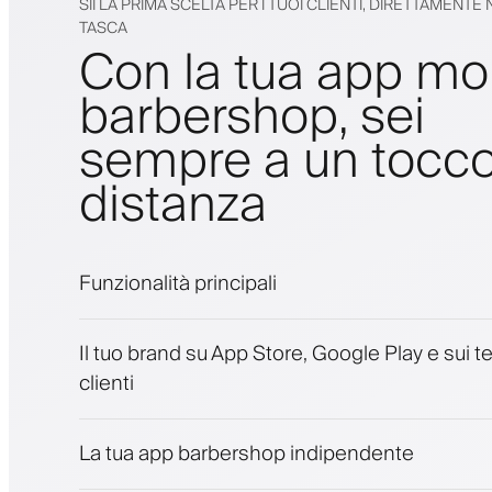
SII LA PRIMA SCELTA PER I TUOI CLIENTI, DIRETTAMENTE
TASCA
Con la tua app mo
barbershop, sei
sempre a un tocco
distanza
Funzionalità principali
Appuntamenti e lista d'attesa
Il tuo brand su App Store, Google Play e sui te
Pagamenti, deposito cauzionale
clienti
Vendi prodotti di bellezza
Coinvolgi i clienti con un programma fedelt
Notifiche push, SMS ed email
La tua app barbershop indipendente