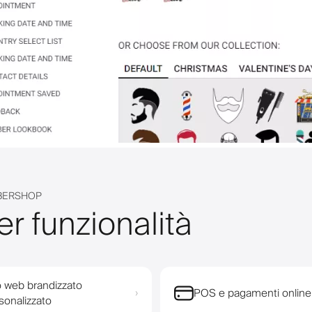
RBERSHOP
r funzionalità
o web brandizzato
POS e pagamenti online
›
sonalizzato