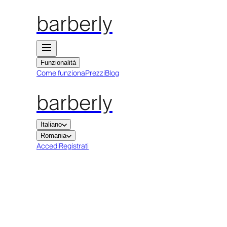
barberly
Funzionalità
Come funziona
Prezzi
Blog
barberly
Italiano
Romania
Accedi
Registrati