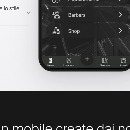
 lo stile
p mobile create dai nos