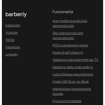
Funzionalità
barberly
App mobile brandizzata
Instagram
personalizzata
Youtube
Sito web brandizzato
personalizzato
TikTok
POS e pagamenti online
Facebook
Kiosk di self check-in
Linkedin
Tabellone appuntamenti per TV
Gestione della coda walk-in
Lista d'attesa appuntamenti
Codici QR Scan-to-Book
Integrazione prenotazione
Google
Programma fedeltà