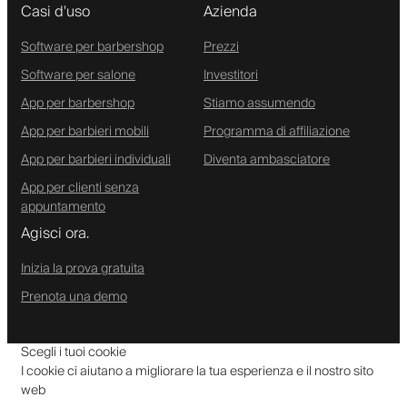
Casi d'uso
Azienda
Software per barbershop
Prezzi
Software per salone
Investitori
App per barbershop
Stiamo assumendo
App per barbieri mobili
Programma di affiliazione
App per barbieri individuali
Diventa ambasciatore
App per clienti senza
appuntamento
Agisci ora.
Inizia la prova gratuita
Prenota una demo
Scegli i tuoi cookie
I cookie ci aiutano a migliorare la tua esperienza e il nostro sito
web