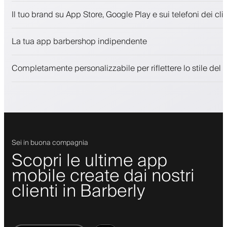
Appuntamenti e lista d'attesa
Il tuo brand su App Store, Google Play e sui telefoni dei clie
Pagamenti, deposito cauzionale
Vendi prodotti di bellezza
La tua app barbershop indipendente
Coinvolgi i clienti con un programma fedeltà
Notifiche push, SMS ed email
Completamente personalizzabile per riflettere lo stile del 
Sei in buona compagnia
Scopri le ultime app
mobile create dai nostri
clienti in Barberly