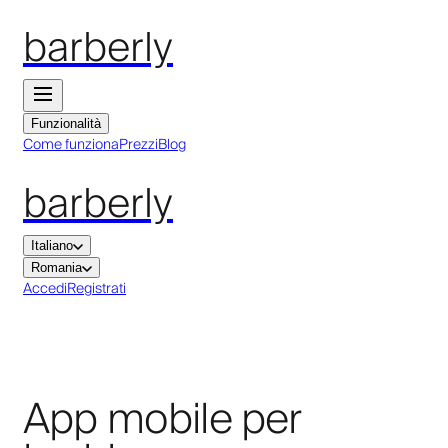
barberly
Funzionalità
Come funziona
Prezzi
Blog
barberly
Italiano
Romania
Accedi
Registrati
App mobile per