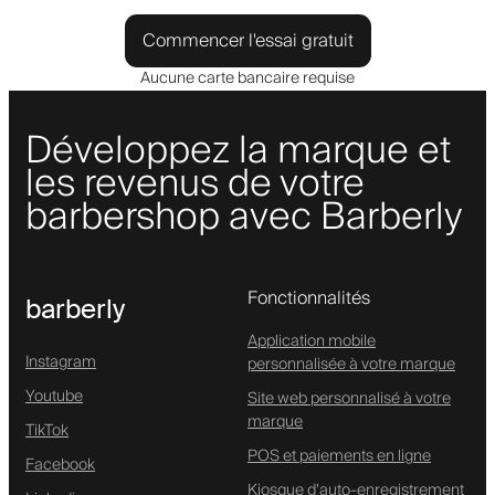
Commencer l'essai gratuit
Aucune carte bancaire requise
Développez la marque et
les revenus de votre
barbershop avec Barberly
Fonctionnalités
barberly
Application mobile
Instagram
personnalisée à votre marque
Youtube
Site web personnalisé à votre
marque
TikTok
POS et paiements en ligne
Facebook
Kiosque d'auto-enregistrement