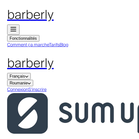
barberly
Fonctionnalités
Comment ça marche
Tarifs
Blog
barberly
Français
Roumanie
Connexion
S'inscrire