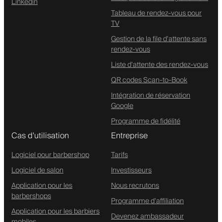
Linkedin
Tableau de rendez-vous pour
TV
Gestion de la file d'attente sans
rendez-vous
Liste d'attente des rendez-vous
QR codes Scan-to-Book
Intégration de réservation
Google
Programme de fidélité
Cas d'utilisation
Entreprise
Logiciel pour barbershop
Tarifs
Logiciel de salon
Investisseurs
Application pour les
Nous recrutons
barbershops
Programme d'affiliation
Application pour les barbiers
Devenez ambassadeur
mobiles