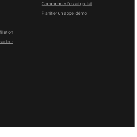
Commencer l'essai gratuit
Planifier un appel démo
liation
sadeur