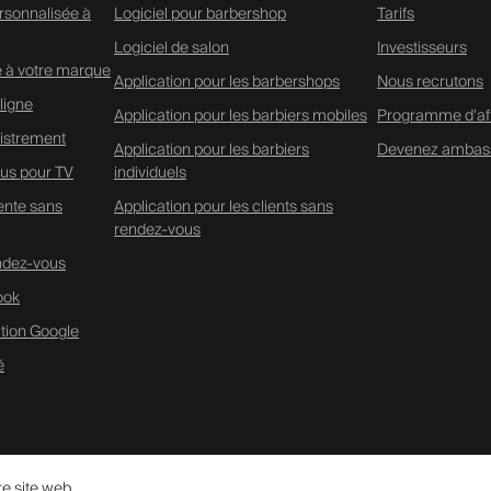
rsonnalisée à
Logiciel pour barbershop
Tarifs
Logiciel de salon
Investisseurs
é à votre marque
Application pour les barbershops
Nous recrutons
ligne
Application pour les barbiers mobiles
Programme d'affi
istrement
Application pour les barbiers
Devenez ambas
us pour TV
individuels
tente sans
Application pour les clients sans
rendez-vous
endez-vous
ook
ation Google
é
re site web