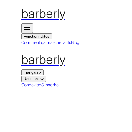
barberly
Fonctionnalités
Comment ça marche
Tarifs
Blog
barberly
Français
Roumanie
Connexion
S'inscrire