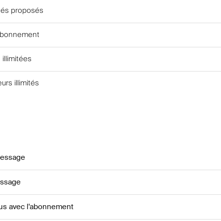
ités proposés
'abonnement
 illimitées
eurs illimités
message
essage
lus avec l'abonnement