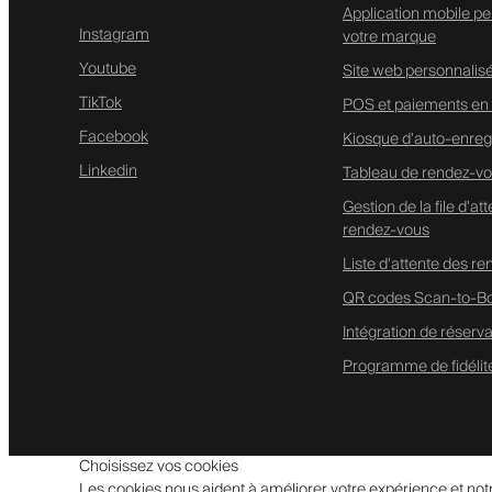
Application mobile pe
Instagram
votre marque
Youtube
Site web personnalis
TikTok
POS et paiements en 
Facebook
Kiosque d'auto-enreg
Linkedin
Tableau de rendez-vo
Gestion de la file d'at
rendez-vous
Liste d'attente des r
QR codes Scan-to-B
Intégration de réserv
Programme de fidélit
Choisissez vos cookies
Les cookies nous aident à améliorer votre expérience et not