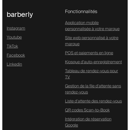
Fonctionnalités
barberly
Application mobile
Instagram
personnalisée à votre marque
Youtube
Site web personnalisé à votre
marque
TikTok
POS et paiements en ligne
Facebook
Kiosque d'auto-enregistrement
Linkedin
Tableau de rendez-vous pour
TV
Gestion de la file d'attente sans
rendez-vous
Liste d'attente des rendez-vous
QR codes Scan-to-Book
Intégration de réservation
Google