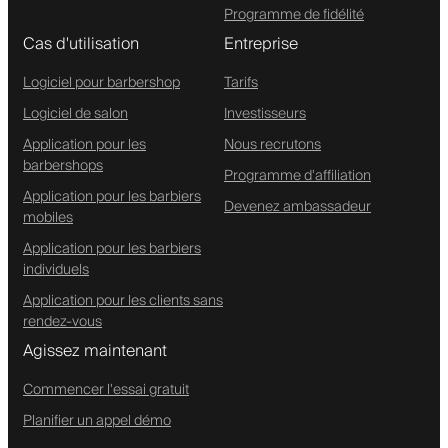
Programme de fidélité
Cas d'utilisation
Entreprise
Logiciel pour barbershop
Tarifs
Logiciel de salon
Investisseurs
Application pour les
Nous recrutons
barbershops
Programme d'affiliation
Application pour les barbiers
Devenez ambassadeur
mobiles
Application pour les barbiers
individuels
Application pour les clients sans
rendez-vous
Agissez maintenant
Commencer l'essai gratuit
Planifier un appel démo