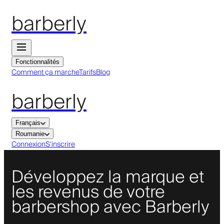
barberly
Fonctionnalités
Comment ça marche
Tarifs
Blog
barberly
Français
Roumanie
Connexion
S'inscrire
Développez la marque et
les revenus de votre
barbershop avec Barberly