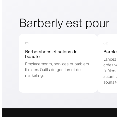
Barberly est pour
01
02
Barbershops et salons de
Barbie
beauté
Lancez 
Emplacements, services et barbiers
créez v
illimités. Outils de gestion et de
fidèles
marketing.
autant 
souhait