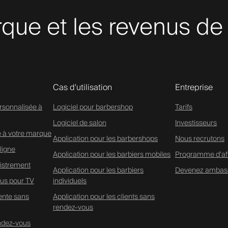
que et les revenus de
Cas d'utilisation
Entreprise
rsonnalisée à
Logiciel pour barbershop
Tarifs
Logiciel de salon
Investisseurs
é à votre marque
Application pour les barbershops
Nous recrutons
ligne
Application pour les barbiers mobiles
Programme d'affi
istrement
Application pour les barbiers
Devenez ambas
us pour TV
individuels
tente sans
Application pour les clients sans
rendez-vous
endez-vous