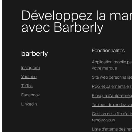
Développez la mar
avec Barberly
Fonctionnalités
barberly
Application mobile pe
Instagram
votre marque
Youtube
Site web personnalis
TikTok
POS et paiements en 
Facebook
Kiosque d'auto-enreg
Linkedin
Tableau de rendez-vo
Gestion de la file d'at
rendez-vous
Liste d'attente des r