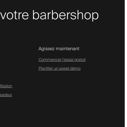
 votre barbershop
Agissez maintenant
Commencer l'essai gratuit
Planifier un appel démo
liation
sadeur