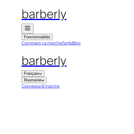
barberly
Fonctionnalités
Comment ça marche
Tarifs
Blog
barberly
Français
Roumanie
Connexion
S'inscrire