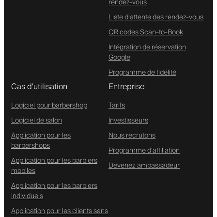
rendez-vous
Liste d'attente des rendez-vous
QR codes Scan-to-Book
Intégration de réservation
Google
Programme de fidélité
Cas d'utilisation
Entreprise
Logiciel pour barbershop
Tarifs
Logiciel de salon
Investisseurs
Application pour les
Nous recrutons
barbershops
Programme d'affiliation
Application pour les barbiers
Devenez ambassadeur
mobiles
Application pour les barbiers
individuels
Application pour les clients sans