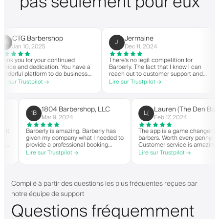
pas seulement pour eux
CTG Barbershop
Jermaine
J
Jan 10, 2025
Dec 11, 2024
 you for your continued
There's no legit competition for
For
ce and dedication. You have a
Barberly. The fact that I know I can
not
rful platform to do business
reach out to customer support and
you
good spirit. Thank you from
actually get help is a major reason I
wit
ur Trustpilot →
Lire sur Trustpilot →
Lir
Barbershop.
stay. Barberly provides a ton of
bar
value for less than most booking
suc
platforms.
The
on 
1804 Barbershop, LLC
Lauren (The Den 
1B
L(
hi
Mar 9, 2024
Feb 17, 2024
 when it
Barberly is amazing. Barberly has
The app is a game change
given my company what I needed to
barbers. Worth every penn
en able
provide a professional booking
Customer service is ama
experience for my clients. Their
helps with everything or 
Lire sur Trustpilot →
Lire sur Trustpilot →
and have
team has been exceptional,
they need. Definitely re
it-list.
responsive, and helpful.
 app. I
gs!
Compilé à partir des questions les plus fréquentes reçues par
notre équipe de support
Questions fréquemment