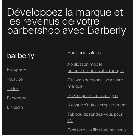
Développez la marque et
les revenus de votre
barbershop avec Barberly
Fonctionnalités
barberly
Application mobile
Instagram
personnalisée à votre marque
Youtube
Site web personnalisé à votre
marque
TikTok
POS et paiements en ligne
Facebook
Kiosque d'auto-enregistrement
Linkedin
Tableau de rendez-vous pour
TV
Gestion de la file d'attente sans