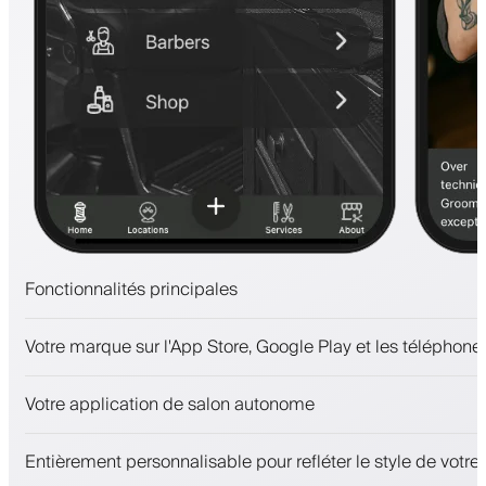
Fonctionnalités principales
Rendez-vous et liste d'attente
Votre marque sur l'App Store, Google Play et les téléphones
Paiements, caution
Vendez des produits de beauté
Votre application de salon autonome
Fidélisez les clients avec un programme de fidélité
Notifications push, SMS et e-mail
Entièrement personnalisable pour refléter le style de votr