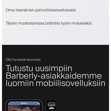
Myy kauneudenhoitotuotteita
Oma itsenäinen parturiliikesovelluksesi
Sitouta asiakkaita kanta-asiakasohjelmalla
Push-, SMS- ja sähköposti-ilmoitukset
Täysin muokattavissa brändisi tyylin mukaiseksi
Olet hyvässä seurassa
Tutustu uusimpiin
Barberly-asiakkaidemme
luomiin mobiilisovelluksiin