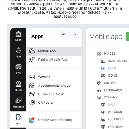
sovelluksesi joulua, halloweenia, pääsiäistä ja muita juhlapyhiä
varten jakaaksesi positiivista tunnelmaa asiakkaillesi. Muuta
sovelluksen suunnittelua, värejä, asettelua ja tietoja muutamalla
napsautuksella. Katso video-ohjeet nähdäksesi kaikki
asetustiedot