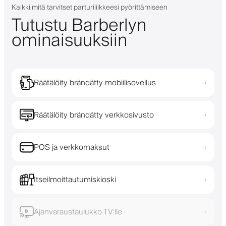
Kaikki mitä tarvitset parturiliikkeesi pyörittämiseen
Tutustu Barberlyn
ominaisuuksiin
Räätälöity brändätty mobiilisovellus
›
Räätälöity brändätty verkkosivusto
›
POS ja verkkomaksut
›
Itseilmoittautumiskioski
›
Ajanvaraustaulukko TV:lle
›