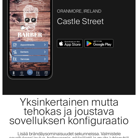
ORANMORE, IRELAND
Castle Street
Yksinkertainen mutta
tehokas ja joustava
sovelluksen konfiguraatio
Lisää brändäysominaisuudet sekunneissa. Valmistele