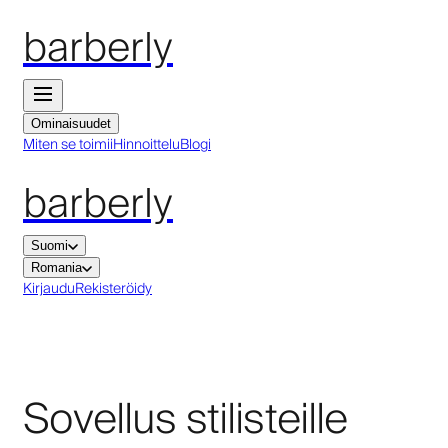
barberly
Ominaisuudet
Miten se toimii
Hinnoittelu
Blogi
barberly
Suomi
Romania
Kirjaudu
Rekisteröidy
Sovellus stilisteille