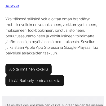
Trustpilot
Yksittäisenä stilisinä voit aloittaa oman brändätyn
mobiilisovelluksen varauksineen, verkkomyynteineen,
maksuineen, lookbookineen, jonotuslistoineen,
peruutusseurantoineen ja veloituksineen toimimatta
jättämisestä ja myöhäisestä peruutuksesta. Sovellus
julkaistaan Apple App Storessa ja Google Playssa. Tuo
palvelusi asiakkaiden taskuun.
Aloita ilmainen kokeilu
Lisää Barberly-ominaisuuksia
Ole asiakkaidesi ensimmäinen valinta, suoraan heidän taskussaan