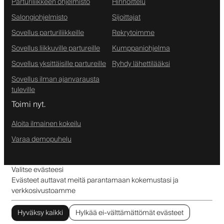
Parturiliikkeen ohjelmisto
Hinnoittelu
Salongiohjelmisto
Sijoittajat
Sovellus parturiliikkeille
Rekrytoimme
Sovellus liikkuville partureille
Kumppaniohjelma
Sovellus yksittäisille partureille
Ryhdy lähettilääksi
Sovellus ilman ajanvarausta
tuleville
Toimi nyt.
Aloita ilmainen kokeilu
Varaa demopuhelu
Valitse evästeesi
Evästeet auttavat meitä parantamaan kokemustasi ja
verkkosivustoamme
Hyväksy kaikki
Hylkää ei-välttämättömät evästeet