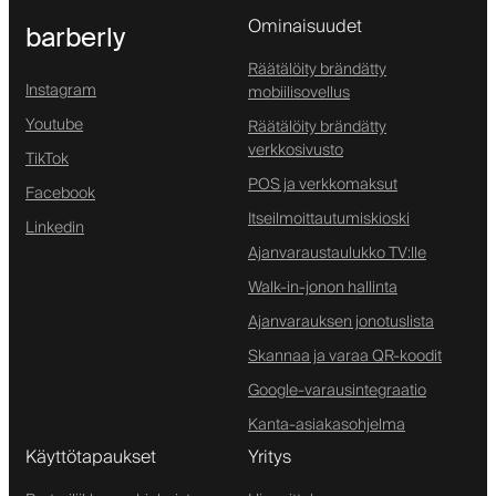
Ominaisuudet
barberly
Räätälöity brändätty
Instagram
mobiilisovellus
Youtube
Räätälöity brändätty
verkkosivusto
TikTok
POS ja verkkomaksut
Facebook
Itseilmoittautumiskioski
Linkedin
Ajanvaraustaulukko TV:lle
Walk-in-jonon hallinta
Ajanvarauksen jonotuslista
Skannaa ja varaa QR-koodit
Google-varausintegraatio
Kanta-asiakasohjelma
Käyttötapaukset
Yritys