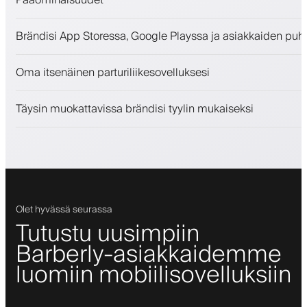
Ajanvaraukset ja jonotuslista
Brändisi App Storessa, Google Playssa ja asiakkaiden puh
Maksut, vakuusmaksu
Myy kauneudenhoitotuotteita
Oma itsenäinen parturiliikesovelluksesi
Sitouta asiakkaita kanta-asiakasohjelmalla
Push-, SMS- ja sähköposti-ilmoitukset
Täysin muokattavissa brändisi tyylin mukaiseksi
Olet hyvässä seurassa
Tutustu uusimpiin
Barberly-asiakkaidemme
luomiin mobiilisovelluksiin