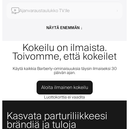
Ajanvaraustaulukko TV:lle
›
NÄYTÄ ENEMMÄN ↓
Kokeilu on ilmaista.
Toivomme, että kokeilet
Käytä kaikkia Barberly-ominaisuuksia täysin ilmaiseksi 30
päivän ajan.
Aloita ilmainen kokeilu
Luottokorttia ei vaadita
Kasvata parturiliikkeesi
brändiä ja tuloja