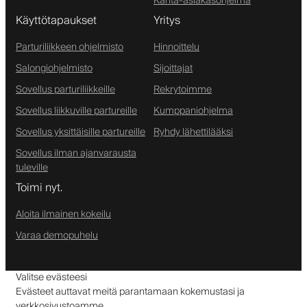
Kanta-asiakasohjelma
Käyttötapaukset
Yritys
Parturiliikkeen ohjelmisto
Hinnoittelu
Salongiohjelmisto
Sijoittajat
Sovellus parturiliikkeille
Rekrytoimme
Sovellus liikkuville partureille
Kumppaniohjelma
Sovellus yksittäisille partureille
Ryhdy lähettilääksi
Sovellus ilman ajanvarausta
tuleville
Toimi nyt.
Aloita ilmainen kokeilu
Varaa demopuhelu
Valitse evästeesi
Evästeet auttavat meitä parantamaan kokemustasi ja
verkkosivustoamme