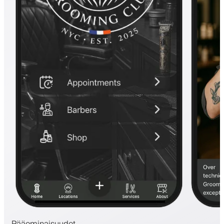
Pääominaisuudet