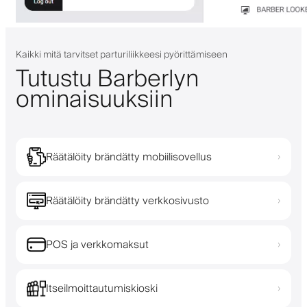
Kaikki mitä tarvitset parturiliikkeesi pyörittämiseen
Tutustu Barberlyn
ominaisuuksiin
Räätälöity brändätty mobiilisovellus
›
Räätälöity brändätty verkkosivusto
›
POS ja verkkomaksut
›
Itseilmoittautumiskioski
›