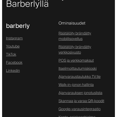
Barberlyllä
Ominaisuudet
barberly
Räätälöity brändätty
Instagram
mobiilisovellus
Youtube
Räätälöity brändätty
verkkosivusto
TikTok
POS ja verkkomaksut
Facebook
Itseilmoittautumiskioski
Linkedin
Ajanvaraustaulukko TV:lle
Walk-in-jonon hallinta
Ajanvarauksen jonotuslista
Skannaa ja varaa QR-koodit
Google-varausintegraatio