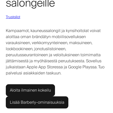
salongeille
Trustpilot
Kampaamot, kauneussalongit ja kynsihoitolat voivat
aloittaa oman brändätyn mobiilisovelluksen
varauksineen, verkkomyynteineen, maksuineen,
lookbookineen, jonotuslistoineen,
peruutusseurantoineen ja veloituksineen toimimatta
jättämisestä ja myöhäisestä peruutuksesta. Sovellus
julkaistaan Apple App Storessa ja Google Playssa. Tuo
palvelusi asiakkaiden taskuun.
Aloita ilmainen kokeilu
Lisää Barberly-ominaisuuksia