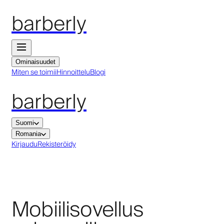
barberly
Ominaisuudet
Miten se toimii
Hinnoittelu
Blogi
barberly
Suomi
Romania
Kirjaudu
Rekisteröidy
Mobiilisovellus