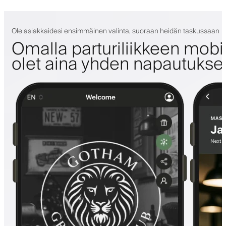
Ole asiakkaidesi ensimmäinen valinta, suoraan heidän taskussaan
Omalla parturiliikkeen mobii
olet aina yhden napautuks