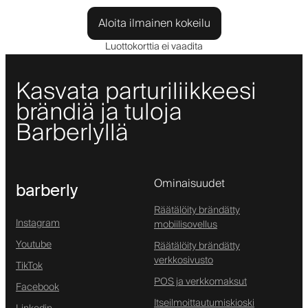
Aloita ilmainen kokeilu
Luottokorttia ei vaadita
Kasvata parturiliikkeesi
brändiä ja tuloja
Barberlyllä
Ominaisuudet
barberly
Räätälöity brändätty
Instagram
mobiilisovellus
Youtube
Räätälöity brändätty
verkkosivusto
TikTok
POS ja verkkomaksut
Facebook
Itseilmoittautumiskioski