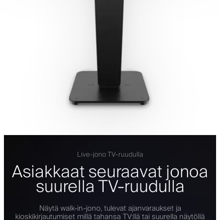
Live-jono TV-ruudulla
Asiakkaat seuraavat jonoa
suurella TV-ruudulla
Näytä walk-in-jono, tulevat ajanvaraukset ja
kioskikirjautumiset millä tahansa TV:llä tai suurella näytöllä