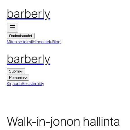
barberly
Ominaisuudet
Miten se toimii
Hinnoittelu
Blogi
barberly
Suomi
Romania
Kirjaudu
Rekisteröidy
Walk-in-jonon hallinta