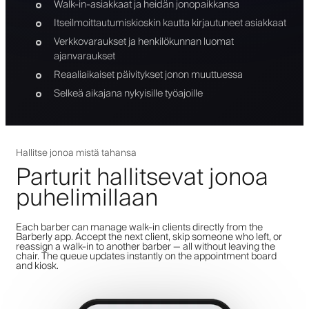
Walk-in-asiakkaat ja heidän jonopaikkansa
Itseilmoittautumiskioskin kautta kirjautuneet asiakkaat
Verkkovaraukset ja henkilökunnan luomat
ajanvaraukset
Reaaliaikaiset päivitykset jonon muuttuessa
Selkeä aikajana nykyisille työajoille
Hallitse jonoa mistä tahansa
Parturit hallitsevat jonoa
puhelimillaan
Each barber can manage walk-in clients directly from the
Barberly app. Accept the next client, skip someone who left, or
reassign a walk-in to another barber — all without leaving the
chair. The queue updates instantly on the appointment board
and kiosk.