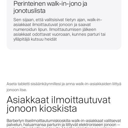
Perinteinen walk-in-jono ja
jonotuslista
Sen sijaan, että valitsisivat tietyn ajan, walk-in-
asiakkaat ilmoittautuvat jonoon ja saavat
numeroidun lipun. Ilmoittautumisen jälkeen
asiakkaat odottavat vuoroaan, kunnes parturi tai
ylläpitäjä kutsuu heidät
Aseta tabletti sisäänkäynnillesi ja anna walk-in-asiakkaiden liittyä
jonoon itse.
Asiakkaat ilmoittautuvat
jonoon kioskista
Barberlyn itseilmoittautumiskioskilla walk-in-asiakkaat valitsevat
palvelun, haluamansa parturin ja liittyvät elektroniseen jonoon —