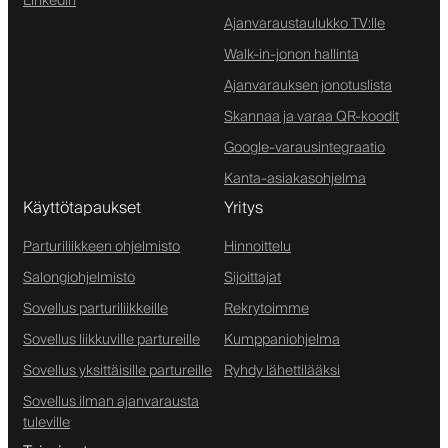
Linkedin
Ajanvaraustaulukko TV:lle
Walk-in-jonon hallinta
Ajanvarauksen jonotuslista
Skannaa ja varaa QR-koodit
Google-varausintegraatio
Kanta-asiakasohjelma
Käyttötapaukset
Yritys
Parturiliikkeen ohjelmisto
Hinnoittelu
Salongiohjelmisto
Sijoittajat
Sovellus parturiliikkeille
Rekrytoimme
Sovellus liikkuville partureille
Kumppaniohjelma
Sovellus yksittäisille partureille
Ryhdy lähettilääksi
Sovellus ilman ajanvarausta
tuleville