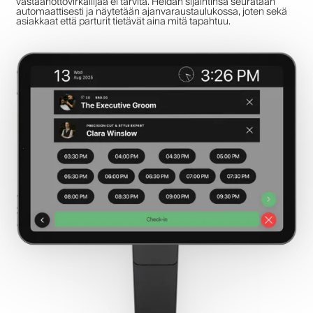
vastaanottovirkailijaa ei tarvita. Heidän sijaintinsa seurataan
automaattisesti ja näytetään ajanvaraustaulukossa, joten sekä
asiakkaat että parturit tietävät aina mitä tapahtuu.