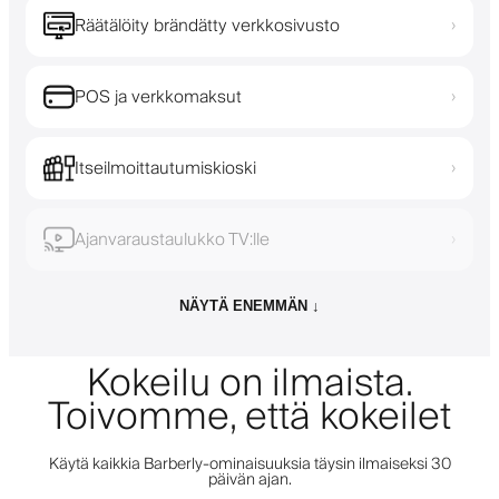
Räätälöity brändätty verkkosivusto
›
POS ja verkkomaksut
›
Itseilmoittautumiskioski
›
Ajanvaraustaulukko TV:lle
›
NÄYTÄ ENEMMÄN ↓
Kokeilu on ilmaista.
Toivomme, että kokeilet
Käytä kaikkia Barberly-ominaisuuksia täysin ilmaiseksi 30
päivän ajan.