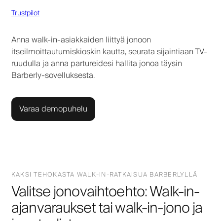
Trustpilot
Anna walk-in-asiakkaiden liittyä jonoon
itseilmoittautumiskioskin kautta, seurata sijaintiaan TV-
ruudulla ja anna partureidesi hallita jonoa täysin
Barberly-sovelluksesta.
Varaa demopuhelu
KAKSI TEHOKASTA WALK-IN-RATKAISUA BARBERLYLLÄ
Valitse jonovaihtoehto: Walk-in-
ajanvaraukset tai walk-in-jono ja