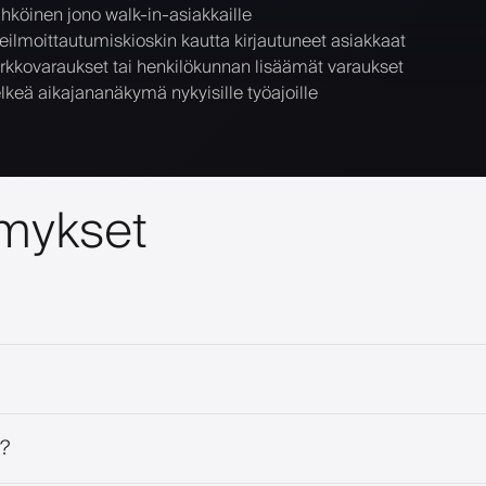
hköinen jono walk-in-asiakkaille
seilmoittautumiskioskin kautta kirjautuneet asiakkaat
rkkovaraukset tai henkilökunnan lisäämät varaukset
lkeä aikajananäkymä nykyisille työajoille
ymykset
a?