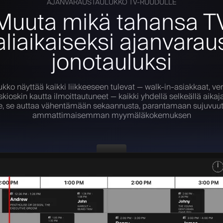
AJANVARAUSTAULUKKO TV-RUUDULLE
Muuta mikä tahansa T
aliaikaiseksi ajanvaraus
jonotauluksi
kko näyttää kaikki liikkeeseen tulevat — walk-in-asiakkaat, ve
kioskin kautta ilmoittautuneet — kaikki yhdellä selkeällä aikaj
ille, se auttaa vähentämään sekaannusta, parantamaan sujuvuu
ammattimaisemman myymäläkokemuksen