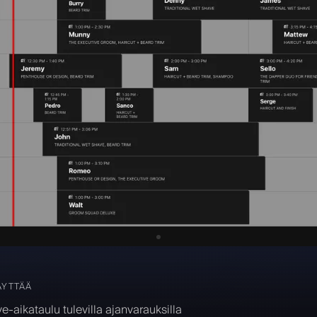
ÄYTTÄÄ
ve-aikataulu tulevilla ajanvarauksilla