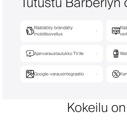
Tutustu Barberlyn 
Räätälöity brändätty
Rää
›
mobiilisovellus
ver
Ajanvaraustaulukko TV:lle
Wal
›
Google-varausintegraatio
Kan
›
Kokeilu on