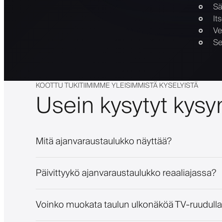
Sä
It
Ve
Se
KOOTTU TUKITIIMIMME YLEISIMMISTÄ KYSELYISTÄ
Usein kysytyt kys
Mitä ajanvaraustaulukko näyttää?
Päivittyykö ajanvaraustaulukko reaaliajassa?
Voinko muokata taulun ulkonäköä TV-ruudull