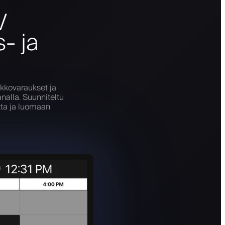
V
- ja
rkkovaraukset ja
analla. Suunniteltu
tta ja luomaan