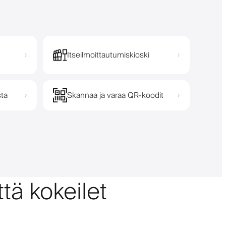
Itseilmoittautumiskioski
›
›
sta
Skannaa ja varaa QR-koodit
›
›
tä kokeilet