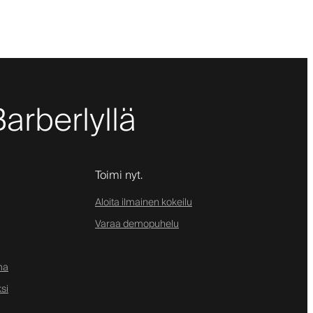
Barberlyllä
Toimi nyt.
Aloita ilmainen kokeilu
Varaa demopuhelu
ma
si