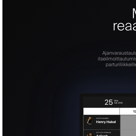
rea
Ajanvaraustaulu
itseilmoittautumis
parturiliikke