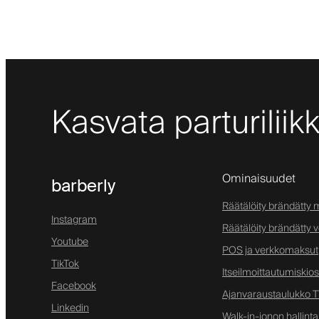
Kasvata parturiliik
Ominaisuudet
barberly
Räätälöity brändätty m
Instagram
Räätälöity brändätty 
Youtube
POS ja verkkomaksut
TikTok
Itseilmoittautumiskios
Facebook
Ajanvaraustaulukko TV
Linkedin
Walk-in-jonon hallinta