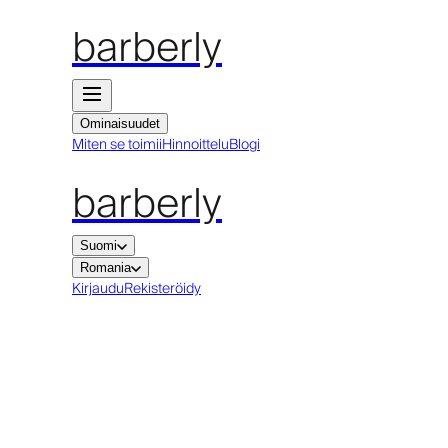
barberly
Ominaisuudet
Miten se toimii
Hinnoittelu
Blogi
barberly
Suomi
Romania
Kirjaudu
Rekisteröidy