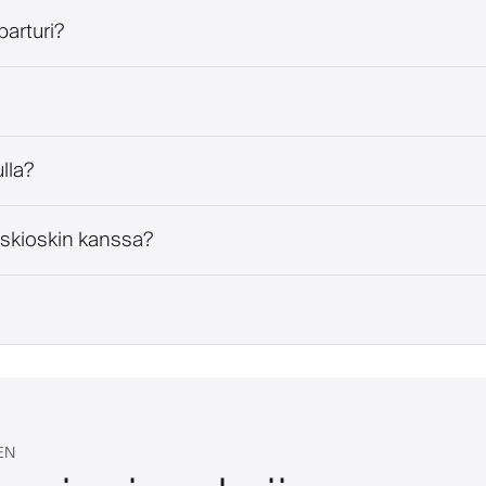
parturi?
lla?
iskioskin kanssa?
EN