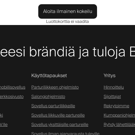
Aloita ilmainen kokeilu
Luottokorttia ei vaadita
keesi brändiä ja tuloja 
Käyttötapaukset
Yritys
obiilisovellus
Parturiliikkeen ohjelmisto
Hinnoittelu
verkkosivusto
Salongiohjelmisto
Sijoittajat
Sovellus parturiliikkeille
Rekrytoimme
ki
Sovellus liikkuville partureille
Kumppaniohjel
:lle
Sovellus yksittäisille partureille
Ryhdy lähettilääk
Sovellus ilman ajanvarausta tuleville