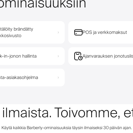
ominaisuuksiin
tälöity brändätty
POS ja verkkomaksut
›
kkosivusto
k-in-jonon hallinta
Ajanvarauksen jonotusli
›
ta-asiakasohjelma
›
 ilmaista. Toivomme, et
Käytä kaikkia Barberly-ominaisuuksia täysin ilmaiseksi 30 päivän ajan.