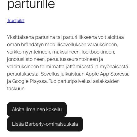
parturille
Trustpilot
Yksittäisenä parturina tai parturiliikkeenä voit aloittaa
oman brändätyn mobiilisovelluksen varauksineen,
verkkomyynteineen, maksuineen, lookbookineen,
jonotuslistoineen, peruutusseurantoineen ja
veloituksineen toimimatta jättämisestä ja myöhäisestä
peruutuksesta. Sovellus julkaistaan Apple App Storessa
ja Google Playssa. Tuo parturipalvelusi asiakkaiden
taskuun.
Aloita ilmainen kokeilu
Lisää Barberly-ominaisuuksia