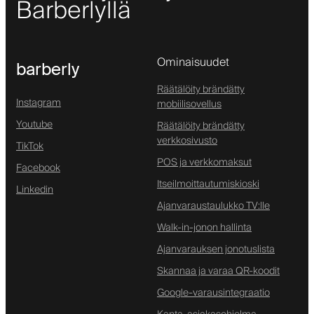
Barberlyllä
Ominaisuudet
barberly
Räätälöity brändätty
Instagram
mobiilisovellus
Youtube
Räätälöity brändätty
verkkosivusto
TikTok
POS ja verkkomaksut
Facebook
Itseilmoittautumiskioski
Linkedin
Ajanvaraustaulukko TV:lle
Walk-in-jonon hallinta
Ajanvarauksen jonotuslista
Skannaa ja varaa QR-koodit
Google-varausintegraatio