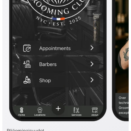
Pääominaisuudet