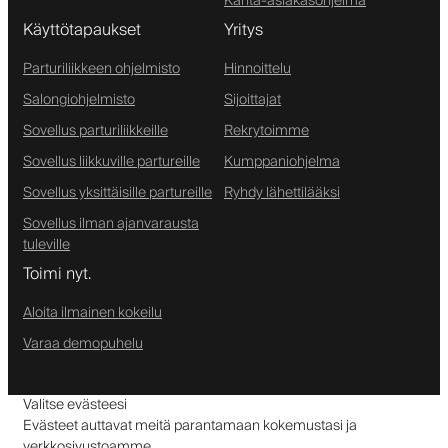
Kanta-asiakasohjelma
Käyttötapaukset
Yritys
Parturiliikkeen ohjelmisto
Hinnoittelu
Salongiohjelmisto
Sijoittajat
Sovellus parturiliikkeille
Rekrytoimme
Sovellus liikkuville partureille
Kumppaniohjelma
Sovellus yksittäisille partureille
Ryhdy lähettilääksi
Sovellus ilman ajanvarausta
tuleville
Toimi nyt.
Aloita ilmainen kokeilu
Varaa demopuhelu
Valitse evästeesi
Evästeet auttavat meitä parantamaan kokemustasi ja
verkkosivustoamme