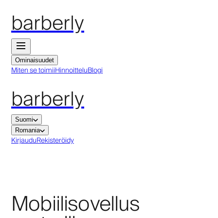
barberly
Ominaisuudet
Miten se toimii
Hinnoittelu
Blogi
barberly
Suomi
Romania
Kirjaudu
Rekisteröidy
Mobiilisovellus