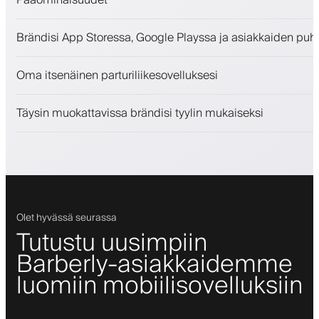
Ajanvaraukset ja jonotuslista
Brändisi App Storessa, Google Playssa ja asiakkaiden puh
Maksut, vakuusmaksu
Myy kauneudenhoitotuotteita
Oma itsenäinen parturiliikesovelluksesi
Sitouta asiakkaita kanta-asiakasohjelmalla
Push-, SMS- ja sähköposti-ilmoitukset
Täysin muokattavissa brändisi tyylin mukaiseksi
Olet hyvässä seurassa
Tutustu uusimpiin
Barberly-asiakkaidemme
luomiin mobiilisovelluksiin