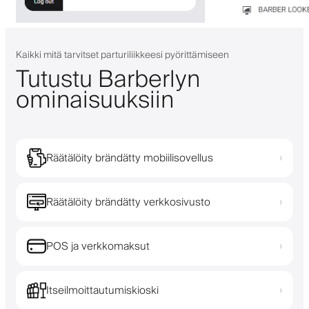
Kaikki mitä tarvitset parturiliikkeesi pyörittämiseen
Tutustu Barberlyn
ominaisuuksiin
Räätälöity brändätty mobiilisovellus
›
Räätälöity brändätty verkkosivusto
›
POS ja verkkomaksut
›
Itseilmoittautumiskioski
›