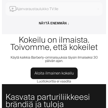
Ajanvaraustaulukko TV:lle
›
NÄYTÄ ENEMMÄN ↓
Kokeilu on ilmaista.
Toivomme, että kokeilet
Käytä kaikkia Barberly-ominaisuuksia täysin ilmaiseksi 30
päivän ajan.
Aloita ilmainen kokeilu
Luottokorttia ei vaadita
Kasvata parturiliikkeesi
brändiä ja tuloja