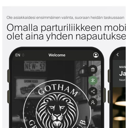
Ole asiakkaidesi ensimmäinen valinta, suoraan heidän taskussaan
Omalla parturiliikkeen mobii
olet aina yhden napautuks