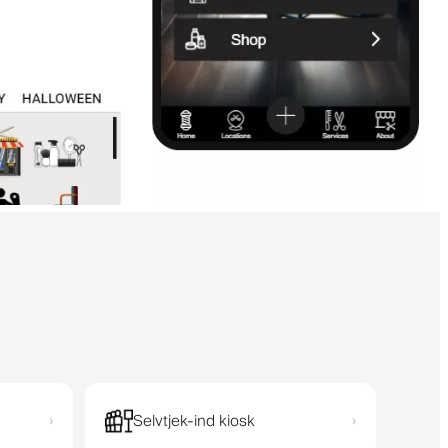
Selvtjek-ind kiosk
›
›