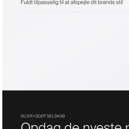
Fuldt tilpasselig til at afspejle dit brands stil
DU ER I GODT SELSKAB
Opdag de nyeste m