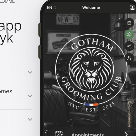
S LOMME
lapp
ryk
ernes