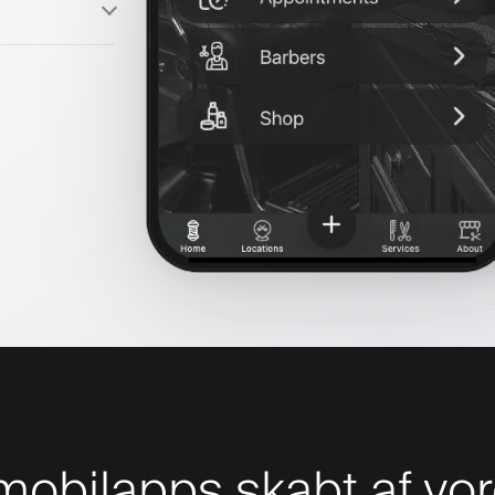
obilapps skabt af vor