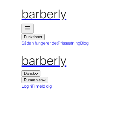
barberly
Funktioner
Sådan fungerer det
Prissætning
Blog
barberly
Dansk
Rumænien
Login
Tilmeld dig