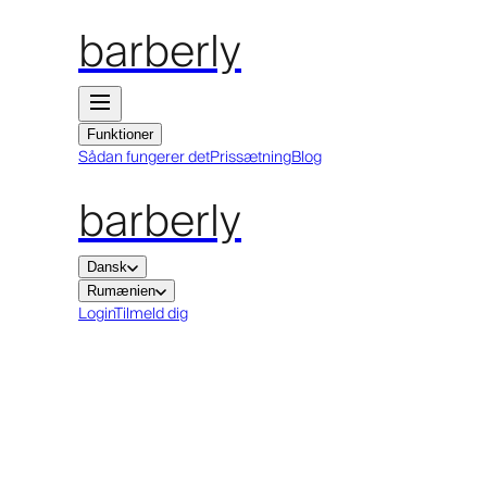
barberly
Funktioner
Sådan fungerer det
Prissætning
Blog
barberly
Dansk
Rumænien
Login
Tilmeld dig