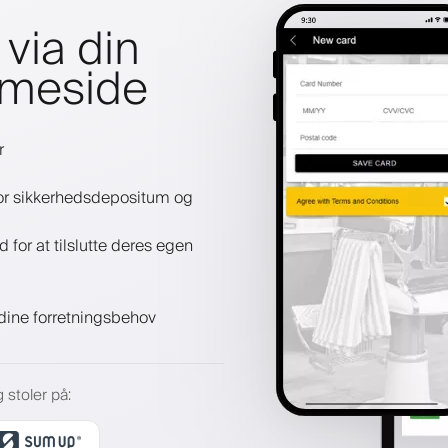
via din
mmeside
r
 for sikkerhedsdepositum og
or at tilslutte deres egen
l dine forretningsbehov
 stoler på
: