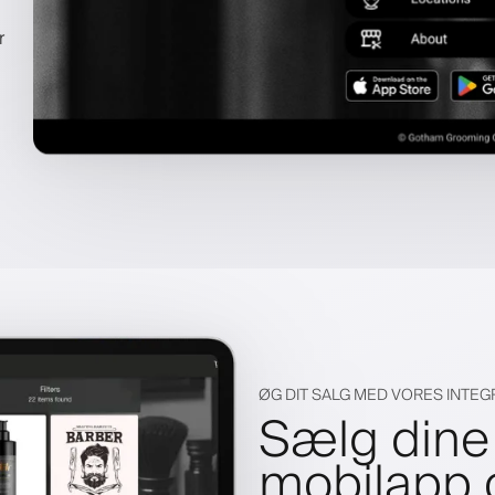
r
ØG DIT SALG MED VORES INTE
Sælg dine 
mobilapp