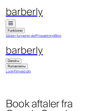
barberly
Funktioner
Sådan fungerer det
Prissætning
Blog
barberly
Dansk
Rumænien
Login
Tilmeld dig
Book aftaler fra