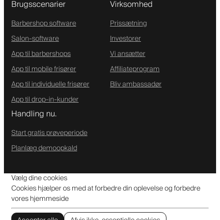
Brugsscenarier
Virksomhed
Barbershop software
Prissætning
Salon-software
Investorer
App til barbershops
Vi ansætter
App til mobile frisører
Affiliateprogram
App til individuelle frisører
Bliv ambassadør
App til drop-in-kunder
Handling nu.
Start gratis prøveperiode
Planlæg demoopkald
Vælg dine cookies
Cookies hjælper os med at forbedre din oplevelse og forbedre
vores hjemmeside