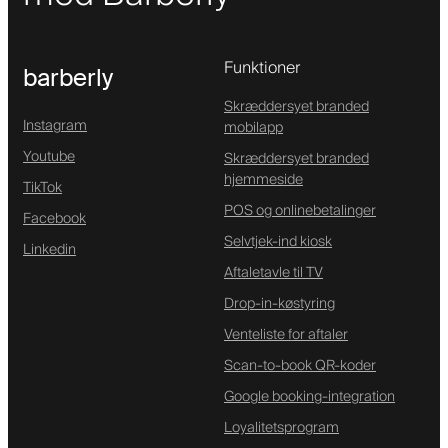
Funktioner
barberly
Skræddersyet branded
Instagram
mobilapp
Youtube
Skræddersyet branded
hjemmeside
TikTok
POS og onlinebetalinger
Facebook
Selvtjek-ind kiosk
Linkedin
Aftaletavle til TV
Drop-in-køstyring
Venteliste for aftaler
Scan-to-book QR-koder
Google booking-integration
Loyalitetsprogram