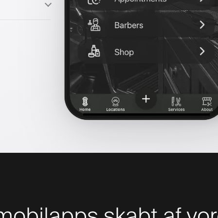
obilapps skabt af vor