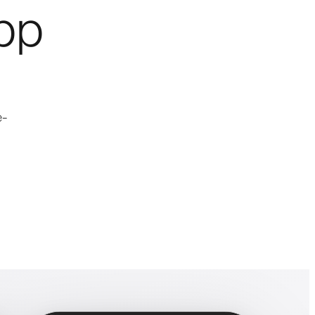
pp
e-