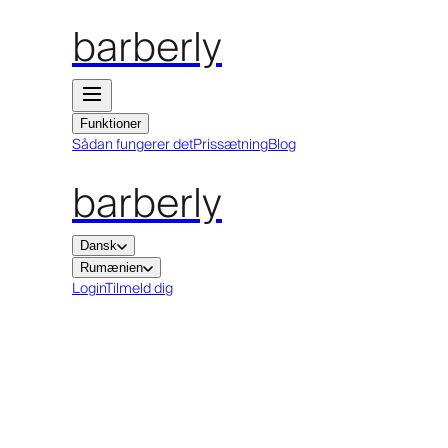
barberly
Funktioner
Sådan fungerer det
Prissætning
Blog
barberly
Dansk
Rumænien
Login
Tilmeld dig