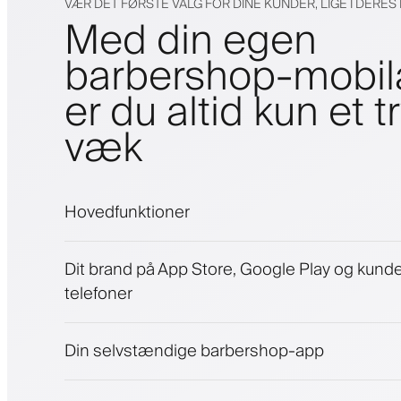
VÆR DET FØRSTE VALG FOR DINE KUNDER, LIGE I DERE
Med din egen
barbershop-mobi
er du altid kun et t
væk
Hovedfunktioner
Aftaler og venteliste
Dit brand på App Store, Google Play og kund
Betalinger, sikkerhedsdepositum
telefoner
Sælg skønhedsprodukter
Engager kunder med et loyalitetsprogram
Push-, SMS- og e-mail-notifikationer
Din selvstændige barbershop-app