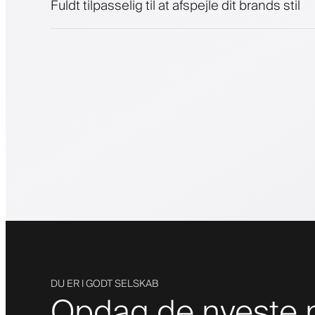
Fuldt tilpasselig til at afspejle dit brands stil
DU ER I GODT SELSKAB
Opdag de nyeste m