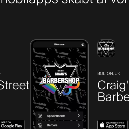
D
BOLTON, UK
Street
Craig
Barbe