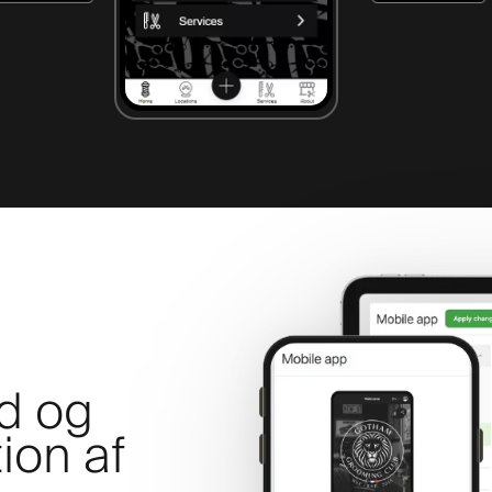
ld og
tion af