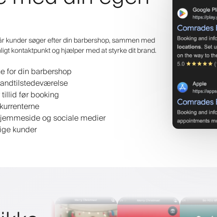
når kunder søger efter din barbershop, sammen med
nligt kontaktpunkt og hjælper med at styrke dit brand.
e for din barbershop
randtilstedeværelse
illid før booking
nkurrenterne
jemmeside og sociale medier
tige kunder