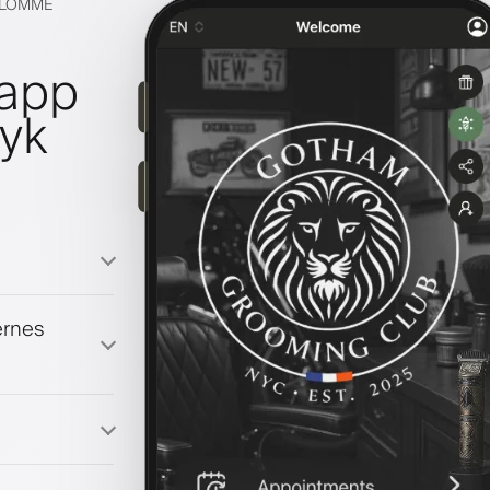
S LOMME
lapp
ryk
ernes