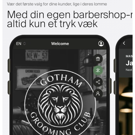
Vær det første valg for dine kunder, lige i deres lomme
Med din egen barbershop-m
altid kun et tryk væk