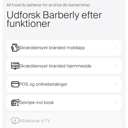
Alt hvad du behøver for at drive din barbershop
Udforsk Barberly efter
funktioner
Skræddersyet branded mobilapp
›
Skræddersyet branded hjemmeside
›
POS og onlinebetalinger
›
Selvtjek-ind kiosk
›
Aftaletavle til TV
›