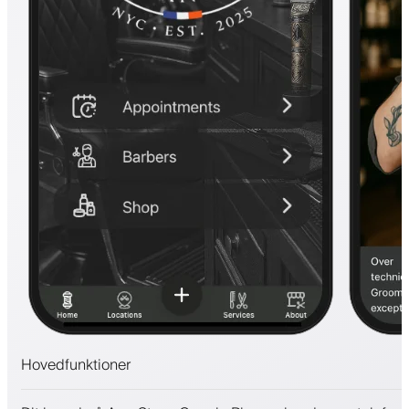
Hovedfunktioner
Aftaler og venteliste