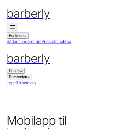
barberly
Funktioner
Sådan fungerer det
Prissætning
Blog
barberly
Dansk
Rumænien
Login
Tilmeld dig
Mobilapp til