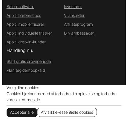
Salon-software
Investorer
App til barbershops
Vi ansætter
App til mobile frisører
Affiliateprogram
App til individuelle frisører
Bliv ambassadør
App til drop-in-kunder
Handling nu.
Start gratis prøveperiode
Planlæg demoopkald
Vælg dine cookies
Cookies hjælper os med at forbedre din oplevelse og forbedre
vores hjemmeside
Accepter alle
Afvis ikke-essentielle cookies