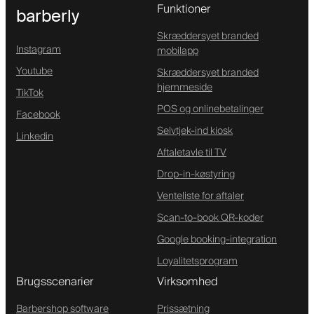
Funktioner
barberly
Skræddersyet branded
Instagram
mobilapp
Youtube
Skræddersyet branded
hjemmeside
TikTok
POS og onlinebetalinger
Facebook
Selvtjek-ind kiosk
Linkedin
Aftaletavle til TV
Drop-in-køstyring
Venteliste for aftaler
Scan-to-book QR-koder
Google booking-integration
Loyalitetsprogram
Brugsscenarier
Virksomhed
Barbershop software
Prissætning