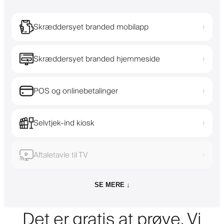
Skræddersyet branded mobilapp
›
Skræddersyet branded hjemmeside
›
POS og onlinebetalinger
›
Selvtjek-ind kiosk
›
Aftaletavle til TV
›
SE MERE ↓
Det er gratis at prøve. Vi