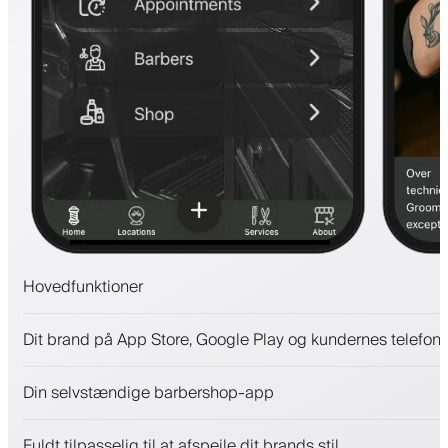
Hovedfunktioner
Aftaler og venteliste
Dit brand på App Store, Google Play og kundernes telefone
Betalinger, sikkerhedsdepositum
Sælg skønhedsprodukter
Din selvstændige barbershop-app
Engager kunder med et loyalitetsprogram
Push-, SMS- og e-mail-notifikationer
Fuldt tilpasselig til at afspejle dit brands stil