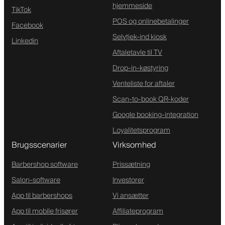
hjemmeside
TikTok
POS og onlinebetalinger
Facebook
Selvtjek-ind kiosk
Linkedin
Aftaletavle til TV
Drop-in-køstyring
Venteliste for aftaler
Scan-to-book QR-koder
Google booking-integration
Loyalitetsprogram
Brugsscenarier
Virksomhed
Barbershop software
Prissætning
Salon-software
Investorer
App til barbershops
Vi ansætter
App til mobile frisører
Affiliateprogram