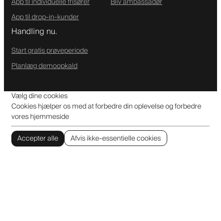
App til individuelle frisører
Bliv ambassadør
App til drop-in-kunder
Handling nu.
Start gratis prøveperiode
Planlæg demoopkald
Vælg dine cookies
Cookies hjælper os med at forbedre din oplevelse og forbedre
vores hjemmeside
Accepter alle
Afvis ikke-essentielle cookies