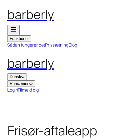
barberly
Funktioner
Sådan fungerer det
Prissætning
Blog
barberly
Dansk
Rumænien
Login
Tilmeld dig
Frisør-aftaleapp