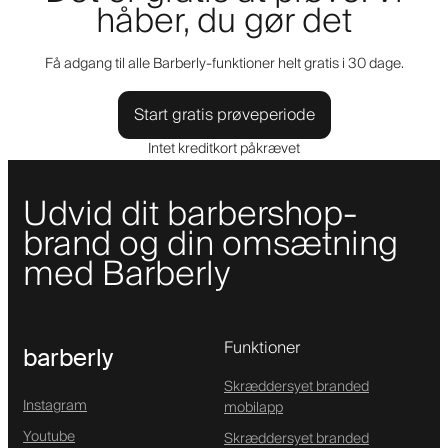
håber, du gør det
Få adgang til alle Barberly-funktioner helt gratis i 30 dage.
Start gratis prøveperiode
Intet kreditkort påkrævet
Udvid dit barbershop-
brand og din omsætning
med Barberly
Funktioner
barberly
Skræddersyet branded
Instagram
mobilapp
Youtube
Skræddersyet branded