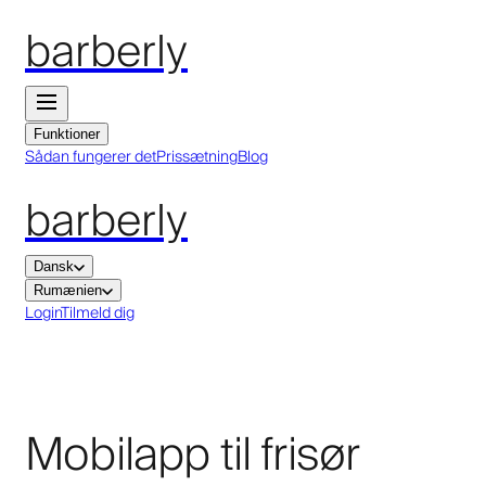
barberly
Funktioner
Sådan fungerer det
Prissætning
Blog
barberly
Dansk
Rumænien
Login
Tilmeld dig
Mobilapp til frisør