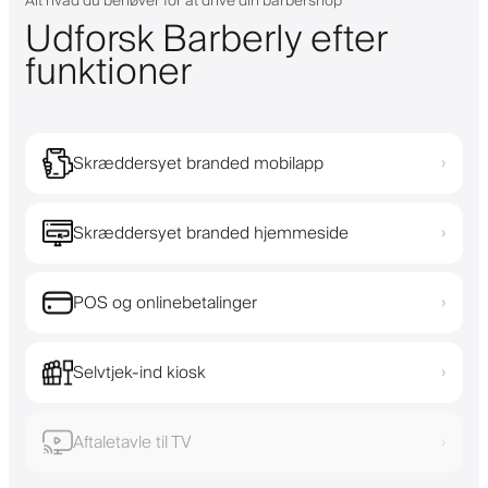
Alt hvad du behøver for at drive din barbershop
Udforsk Barberly efter
funktioner
Skræddersyet branded mobilapp
›
Skræddersyet branded hjemmeside
›
POS og onlinebetalinger
›
Selvtjek-ind kiosk
›
Aftaletavle til TV
›