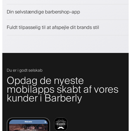
Sælg skønhedsprodukter
Din selvstændige barbershop-app
Engager kunder med et loyalitetsprogram
Push-, SMS- og e-mail-notifikationer
Fuldt tilpasselig til at afspejle dit brands stil
Du er i godt selskab
Opdag de nyeste
mobilapps skabt af vores
kunder i Barberly