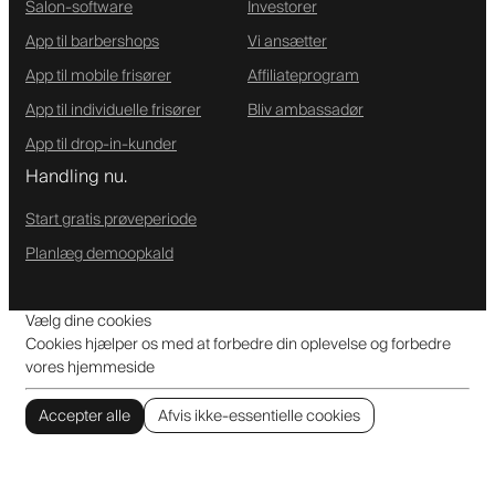
Salon-software
Investorer
App til barbershops
Vi ansætter
App til mobile frisører
Affiliateprogram
App til individuelle frisører
Bliv ambassadør
App til drop-in-kunder
Handling nu.
Start gratis prøveperiode
Planlæg demoopkald
Vælg dine cookies
Cookies hjælper os med at forbedre din oplevelse og forbedre
vores hjemmeside
Accepter alle
Afvis ikke-essentielle cookies