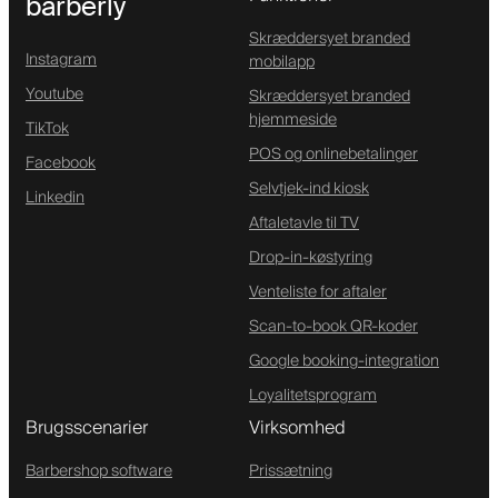
barberly
Skræddersyet branded
Instagram
mobilapp
Youtube
Skræddersyet branded
hjemmeside
TikTok
POS og onlinebetalinger
Facebook
Selvtjek-ind kiosk
Linkedin
Aftaletavle til TV
Drop-in-køstyring
Venteliste for aftaler
Scan-to-book QR-koder
Google booking-integration
Loyalitetsprogram
Brugsscenarier
Virksomhed
Barbershop software
Prissætning